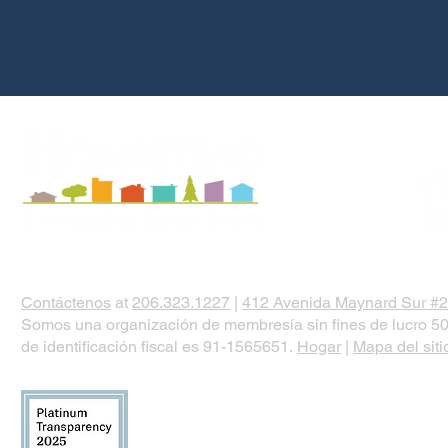
Contáctenos
at
206.323.1227
|
412 Avenida Maynard Sur #2
Somos una organización de membresía sin fines de lucro 50
de identificación fiscal es 91-1565651.
Hogar
|
Mapa del siti