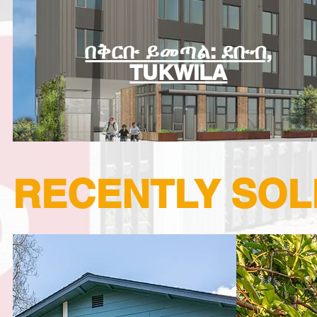
በቅርቡ ይመጣል: ደቡብ,
TUKWILA
RECENTLY SOL