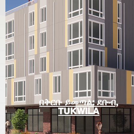
በቅርቡ ይመጣል: ደቡብ,
TUKWILA