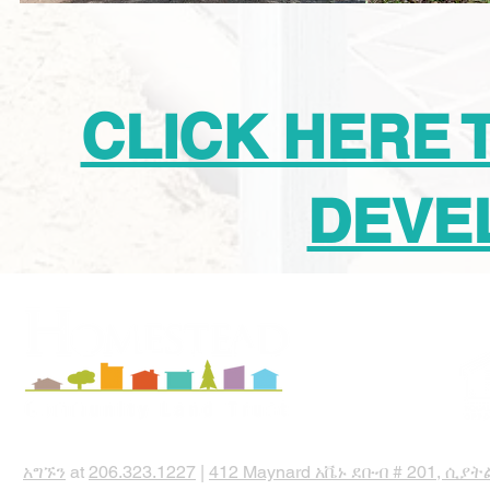
CLICK HERE 
DEVE
አግኙን
at
206.323.1227
|
412 Maynard አቬኑ ደቡብ # 201, ሲያት