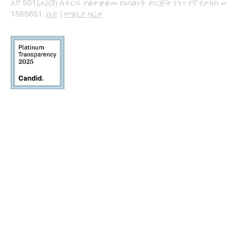
እኛ 501(ሐ)(3) ለትርፍ ያልተቋቋመ የአባልነት ድርጅት ነን። የኛ የታክስ 
1565651.
ቤት
|
የጣቢያ ካርታ