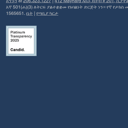
አግኙን
at
206.323.1227
|
412 Maynard አቬኑ ደቡብ # 201, ሲያት
እኛ 501(ሐ)(3) ለትርፍ ያልተቋቋመ የአባልነት ድርጅት ነን። የኛ የታክስ 
1565651.
ቤት
|
የጣቢያ ካርታ